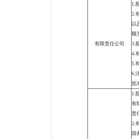
1
2
以
额
有限责任公司
3
4
5
6
批
1
有
责
2
国