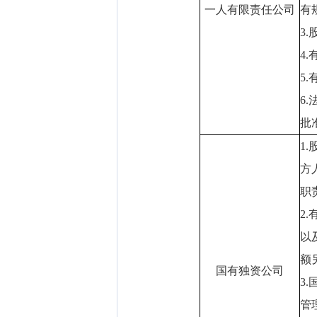
一人有限责任公司
有
3
4
5
6
批
1
方
职
2
以
额
国有独资公司
3
管