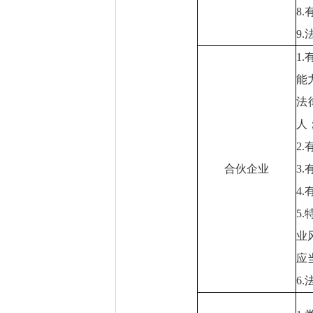
8
9
1
能
法
人
2
合伙企业
3
4
5
业
应
6