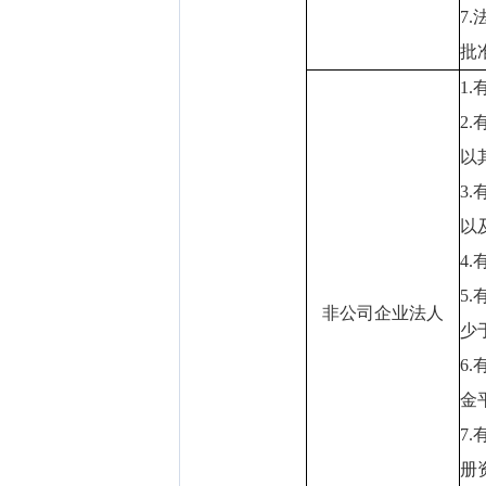
7
批
1
2
以
3
以
4
5
非公司企业法人
少
6
金
7
册