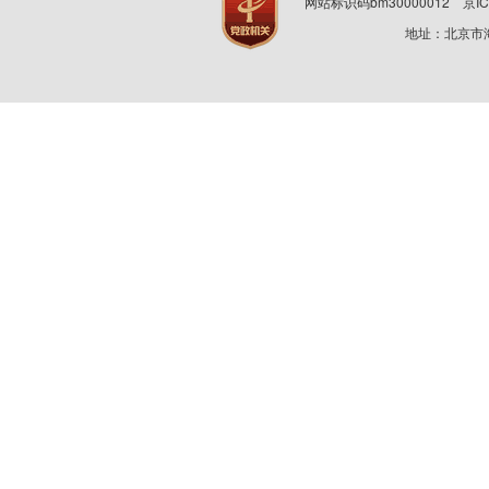
网站标识码bm30000012
京IC
地址：北京市海