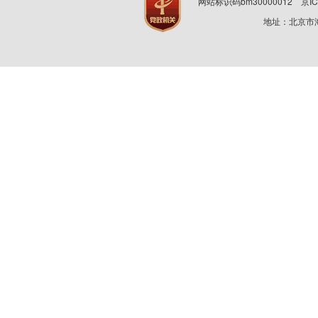
网站标识码bm30000012
京IC
地址：北京市海