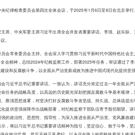
纪律检查委员会第四次全体会议，于2025年1月6日至8日在北京举行
。
席、中央军委主席习近平出席全会并发表重要讲话。李强、赵乐际、
会议。
会常务委员会主持。全会深入学习贯彻习近平新时代中国特色社会主
全会精神，总结2024年纪检监察工作，部署2025年任务，审议通过了
政建设和反腐败斗争，以全面从严治党新成效为推进中国式现代化提供坚
习近平总书记重要讲话。一致认为，讲话充分肯定过去一年全面从严
使命任务的战略高度，以高远的历史眼光深刻把握反腐败斗争基本规律，
识、廓清思想迷雾，对坚决打好反腐败斗争攻坚战、持久战、总体战提出
代化提供坚强保障作出战略部署，对纪检监察干部队伍寄予殷切期望。讲
很强的政治性、思想性、指导性，为深入推进全面从严治党、党风廉政建
表示，将以习近平总书记重要讲话精神为指引，坚定信心、敢于斗争，坚
者”强化政治监督，坚定不移正风肃纪，以永远在路上的坚韧执着深入推进