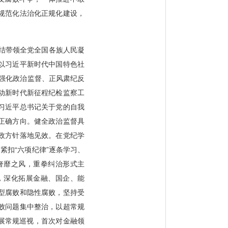
规范化法治化正规化建设，
结带领全党全国各族人民凝
以习近平新时代中国特色社
入强化政治监督、正风肃纪反
动新时代新征程纪检监察工
习近平总书记关于党的自我
正确方向。健全政治监督具
政方针落地见效。在党纪学
紧扣“六项纪律”逐条学习、
奢靡之风，重拳纠治形式主
，深化拓展金融、国企、能
型腐败和隐性腐败，坚持受
败问题集中整治，以超常规
开展常规巡视，首次对金融领