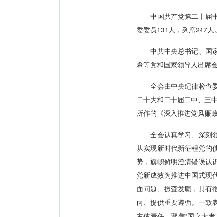
中国共产党第二十届中央
委委员131人，列席247人
中共中央总书记、国家主
希等党和国家领导人出席
全会由中央纪律检查委员
二十大和二十届二中、三中
所作的《深入推进党风廉
全会认真学习、深刻领会
从实现新时代新征程党的
势，旗帜鲜明澄清错误认
党新成效为推进中国式现
面问题、振聋发聩，具有
向、提供重要遵循。一致
主体责任，聚焦“国之大