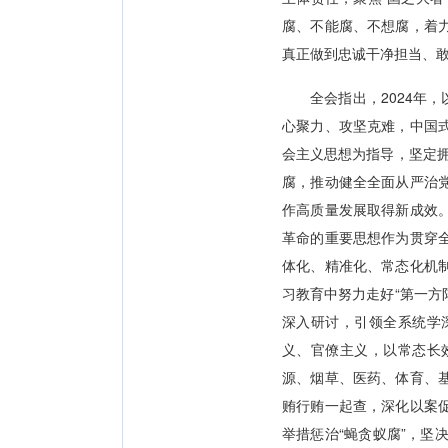
腐、不能腐、不想腐，着
真正做到忠诚干净担当、
全会指出，2024年，
心聚力、攻坚克难，中国
会主义思想为指导，坚定拥
腐，推动健全全面从严治
作高质量发展取得新成效
革命的重要思想作为贯穿
体化、精准化、常态化机
习教育中努力走好“第一方
深入研讨，引领全系统学
义、官僚主义，以常态长
源、烟草、医药、体育、
贿行贿一起查，深化以案
举措惩治“蝇贪蚁腐”，坚