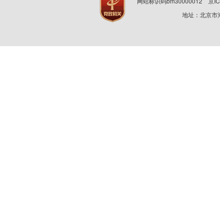
网站标识码bm30000012
京IC
地址：北京市海