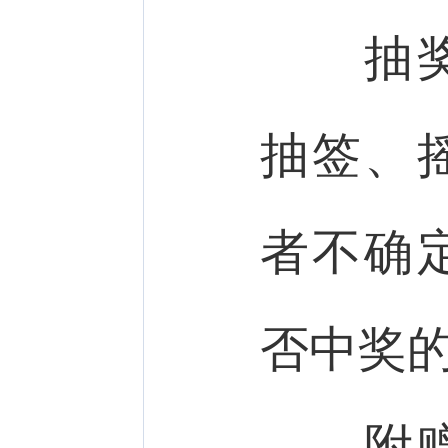
抽奖式
抽签、
者不确
否中奖
附赠式