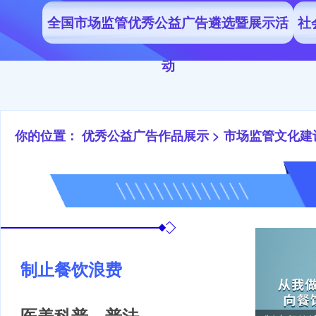
全国市场监管优秀公益广告遴选暨展示活
社
动
你的位置：
优秀公益广告作品展示
>
市场监管文化建
制止餐饮浪费
医美科普、普法