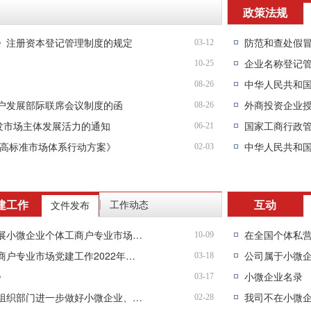
政策法规
》注册资本登记管理制度的规定
防范和查处假
03-12
企业名称登记
10-25
中华人民共和
08-26
户发展部际联席会议制度的函
外商投资企业
08-26
发市场主体发展活力的通知
06-21
设高标准市场体系行动方案》
中华人民共和
02-03
建工作
互动
工作动态
文件发布
|
市场监管总局关于印发《市场监管部门开展小微企业个体工商户专业市场党建工作指引》的通知
10-09
市场监管总局关于印发《小微企业个体工商户专业市场党建工作2022年工作要点》的通知
公司属于小微
03-18
》
小微企业名录
03-17
市场监管总局下发通知要求配合各级党委组织部门进一步做好小微企业、个体工商户、专业市场党建工作
我司不在小微
02-28