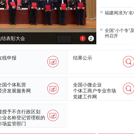
福建闽清为“名
全国“小个专
州召开
总结表彰大会
1
2
在线申报
结果公示
全国个体私营
全国小微企业
经济发展服务网
个体工商户专业市场
党建工作网
被授予不含行政区划
企业名称登记管理权的
市场监管部门